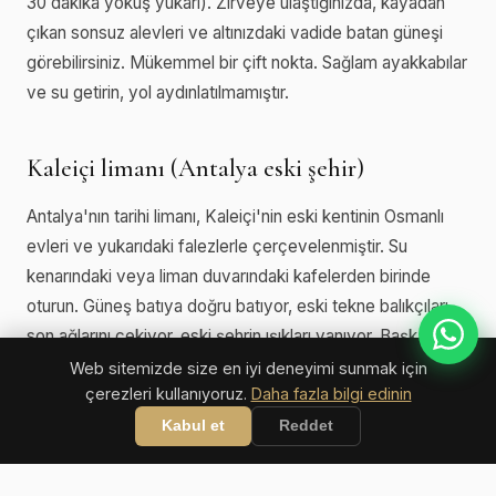
30 dakika yokuş yukarı). Zirveye ulaştığınızda, kayadan
çıkan sonsuz alevleri ve altınızdaki vadide batan güneşi
görebilirsiniz. Mükemmel bir çift nokta. Sağlam ayakkabılar
ve su getirin, yol aydınlatılmamıştır.
Kaleiçi limanı (Antalya eski şehir)
Antalya'nın tarihi limanı, Kaleiçi'nin eski kentinin Osmanlı
evleri ve yukarıdaki falezlerle çerçevelenmiştir. Su
kenarındaki veya liman duvarındaki kafelerden birinde
oturun. Güneş batıya doğru batıyor, eski tekne balıkçıları
son ağlarını çekiyor, eski şehrin ışıkları yanıyor. Başka
hiçbir yerde bulamayacağınız bir saatlik atmosfer.
Web sitemizde size en iyi deneyimi sunmak için
çerezleri kullanıyoruz.
Daha fazla bilgi edinin
Kabul et
Reddet