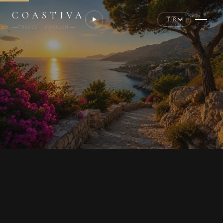
COASTIVA
🇹🇷
TRAVEL · MAGAZIN