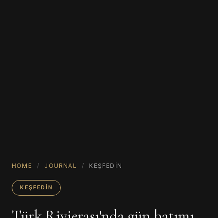
HOME
/
JOURNAL
/
KEŞFEDIN
KEŞFEDIN
Türk Rivierası'nda gün batımı