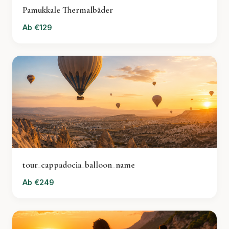
Pamukkale Thermalbäder
Ab €129
tour_cappadocia_balloon_name
Ab €249