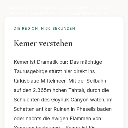
45.000
Einwohner
45 min
ab Antalya
300+
Sonnentage
30°C
Ø Sommer
27°C
Wassertemp.
Apr-Nov
Beste Zeit
DIE REGION IN 60 SEKUNDEN
Kemer verstehen
Kemer ist Dramatik pur: Das mächtige
Taurusgebirge stürzt hier direkt ins
türkisblaue Mittelmeer. Mit der Seilbahn
auf den 2.365m hohen Tahtalı, durch die
Schluchten des Göynük Canyon waten, im
Schatten antiker Ruinen in Phaselis baden
oder nachts die ewigen Flammen von
Yanartaş bestaunen – Kemer ist für