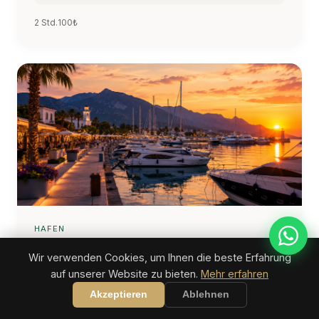
2 Std.
100₺
HAFEN
Kemer Marina
Wir verwenden Cookies, um Ihnen die beste Erfahrung
auf unserer Website zu bieten.
Mehr erfahren
Eleganter Yachthafen mit Luxusbooten, Restaurants
und Boutiquen. Perfekt für Abendspaziergang,
Akzeptieren
Ablehnen
Dinner mit Aussicht oder Bootstour-Buchung.