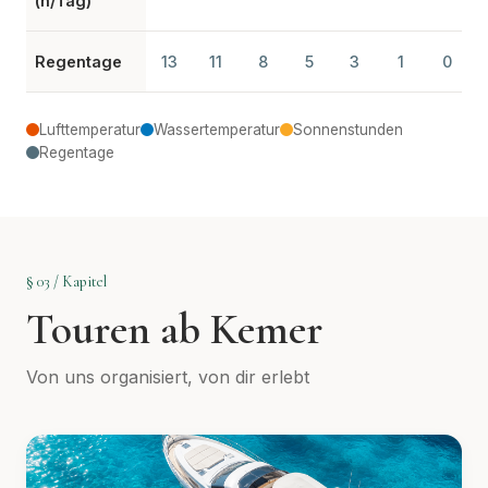
(h/Tag)
Regentage
13
11
8
5
3
1
0
Lufttemperatur
Wassertemperatur
Sonnenstunden
Regentage
§ 03 / Kapitel
Touren ab Kemer
Von uns organisiert, von dir erlebt