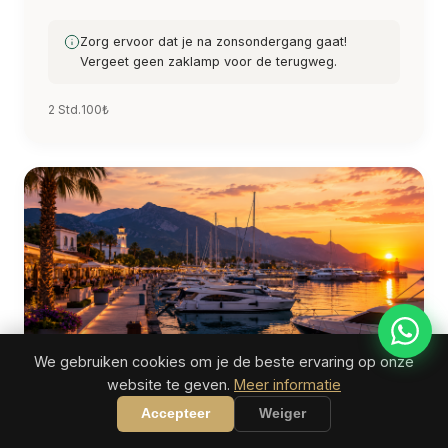
Zorg ervoor dat je na zonsondergang gaat!
Vergeet geen zaklamp voor de terugweg.
2 Std.
100₺
We gebruiken cookies om je de beste ervaring op onze
website te geven.
Meer informatie
HAVEN
Accepteer
Weiger
Jachthaven Kemer