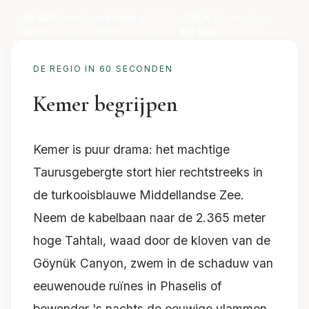
45.000
Einwohner
45 min
ab Antalya
300+
Sonnentage
30°C
Ø Sommer
27°C
Wassertemp.
Apr-Nov
Beste Zeit
DE REGIO IN 60 SECONDEN
Kemer begrijpen
Kemer is puur drama: het machtige
Taurusgebergte stort hier rechtstreeks in
de turkooisblauwe Middellandse Zee.
Neem de kabelbaan naar de 2.365 meter
hoge Tahtalı, waad door de kloven van de
Göynük Canyon, zwem in de schaduw van
eeuwenoude ruïnes in Phaselis of
bewonder 's nachts de eeuwige vlammen