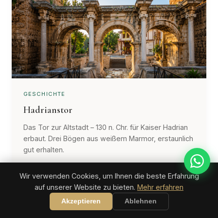
GESCHICHTE
Hadrianstor
Das Tor zur Altstadt – 130 n. Chr. für Kaiser Hadrian
erbaut. Drei Bögen aus weißem Marmor, erstaunlich
gut erhalten.
Früh morgens kommen für Fotos ohne
Wir verwenden Cookies, um Ihnen die beste Erfahrung
Menschenmassen.
auf unserer Website zu bieten.
Mehr erfahren
Akzeptieren
Ablehnen
15 Min.
Kostenlos