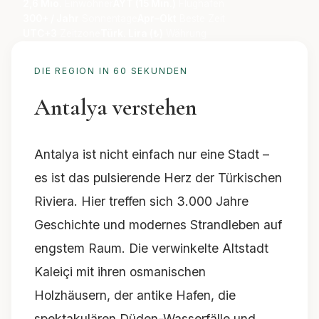
2,6 Mio.
Einwohner
AYT (15 Min.)
Flughafen
300+ / Jahr
Sonnentage
Apr–Okt
Beste Zeit
UTC+3
Zeitzone
Türk. Lira (₺)
Währung
DIE REGION IN 60 SEKUNDEN
Antalya verstehen
Antalya ist nicht einfach nur eine Stadt –
es ist das pulsierende Herz der Türkischen
Riviera. Hier treffen sich 3.000 Jahre
Geschichte und modernes Strandleben auf
engstem Raum. Die verwinkelte Altstadt
Kaleiçi mit ihren osmanischen
Holzhäusern, der antike Hafen, die
spektakulären Düden-Wasserfälle und