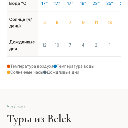
Вода °C
17°
17°
17°
19°
22°
25°
28°
Солнце (ч/
5
6
7
9
11
13
14
день)
Дождливые
12
10
7
4
2
1
0
дни
Температура воздуха
Температура воды
Солнечные часы
Дождливые дни
§ 03 / Глава
Туры из Belek