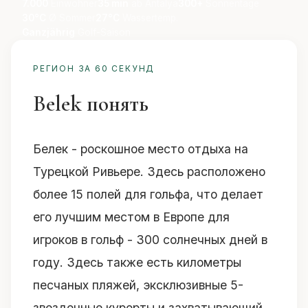
7.000
Einwohner
35 min
ab Antalya
300+
Sonnentage
30°C
Ø Sommer
27°C
Wassertemp.
Ganzjährig
Golf-Saison
РЕГИОН ЗА 60 СЕКУНД
Belek понять
Белек - роскошное место отдыха на
Турецкой Ривьере. Здесь расположено
более 15 полей для гольфа, что делает
его лучшим местом в Европе для
игроков в гольф - 300 солнечных дней в
году. Здесь также есть километры
песчаных пляжей, эксклюзивные 5-
звездочные курорты и захватывающий