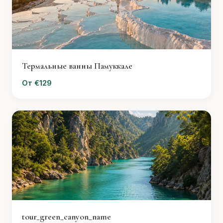
Термальные ванны Памуккале
От €129
tour_green_canyon_name