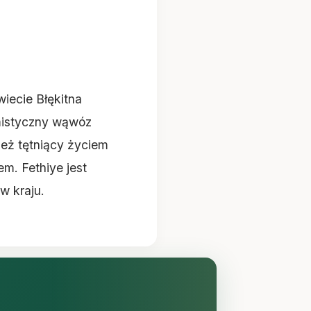
iecie Błękitna
mistyczny wąwóz
nież tętniący życiem
em. Fethiye jest
w kraju.