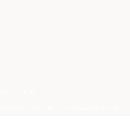
ękitną Laguną
nentage
29°C
Ø Sommer
26°C
Wassertemp.
Apr-Nov
Beste Zeit