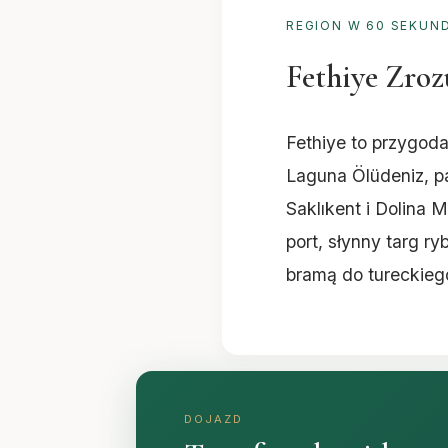
REGION W 60 SEKUN
Fethiye Zro
Fethiye to przygoda
Laguna Ölüdeniz, p
Saklıkent i Dolina M
port, słynny targ r
bramą do tureckiego
DOJAZD