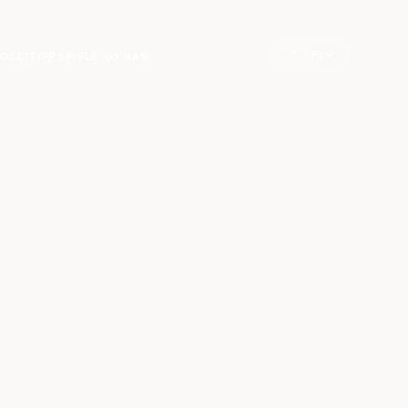
🇵🇱
PL
OŚCI
TIPPSPIELE
O NAS