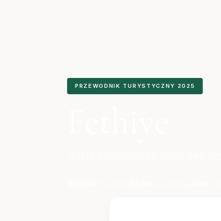
PRZEWODNIK TURYSTYCZNY 2025
Fethiye
Gdzie paralotniarze latają nad Bł
160.000
Einwohner
3,5 Std.
ab Antalya
300+
Son