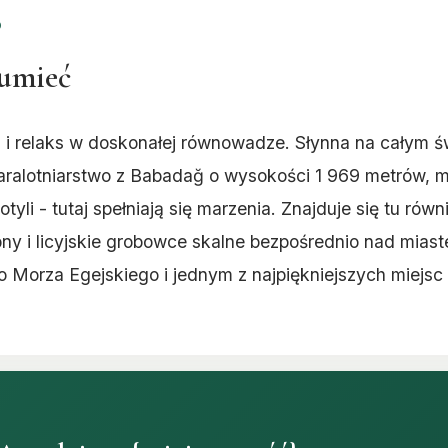
D
zumieć
 i relaks w doskonałej równowadze. Słynna na całym św
aralotniarstwo z Babadağ o wysokości 1 969 metrów, 
otyli - tutaj spełniają się marzenia. Znajduje się tu rów
ybny i licyjskie grobowce skalne bezpośrednio nad miast
 Morza Egejskiego i jednym z najpiękniejszych miejsc 