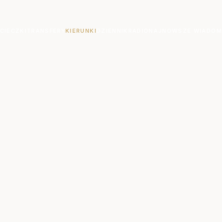
CIECZKI
TRANSFERY
KIERUNKI
DZIENNIK
RADIO
NAJNOWSZE WIADOM