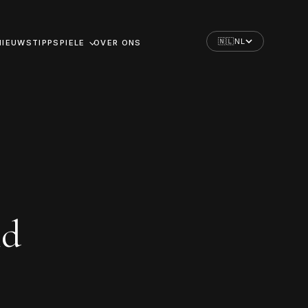
🇳🇱
NL
NIEUWS
TIPPSPIELE
OVER ONS
id