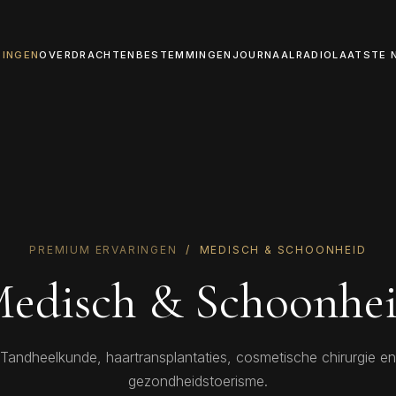
DINGEN
OVERDRACHTEN
BESTEMMINGEN
JOURNAAL
RADIO
LAATSTE 
PREMIUM ERVARINGEN
/ MEDISCH & SCHOONHEID
edisch & Schoonhe
Tandheelkunde, haartransplantaties, cosmetische chirurgie en
gezondheidstoerisme.