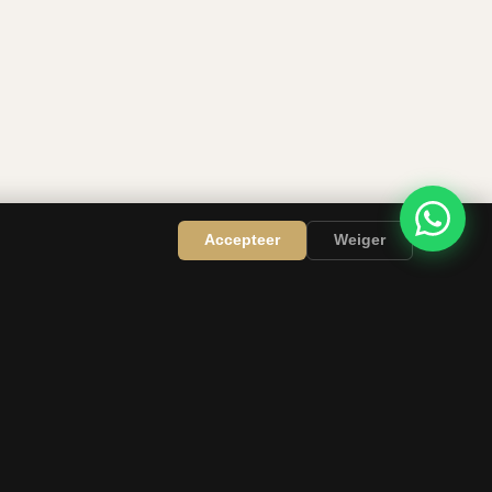
Accepteer
Weiger
EDEN
BEDRIJF
en
Over ons