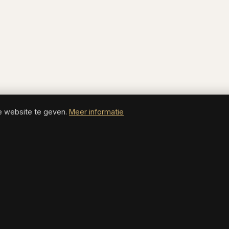
e website te geven.
Meer informatie
BESTEMMINGEN
BEZIENSWAARDIGH
Antalya
Bezienswaardighed