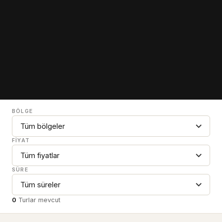
BÖLGE
FIYAT
SÜRE
0
Turlar mevcut