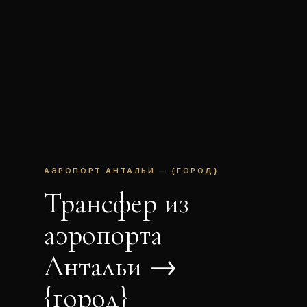
АЭРОПОРТ АНТАЛЬИ — {ГОРОД}
Трансфер из
аэропорта
Антальи →
{город}