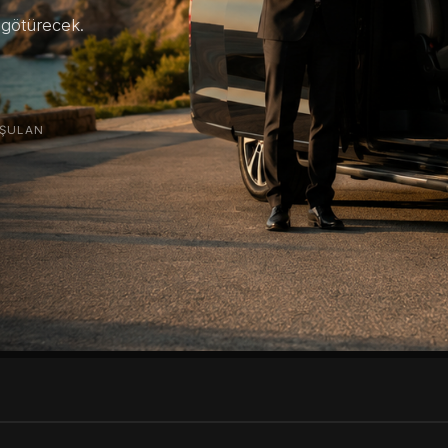
e götürecek.
ŞULAN