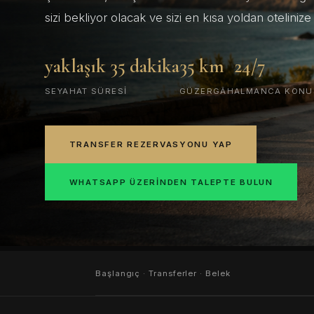
sizi bekliyor olacak ve sizi en kısa yoldan oteliniz
yaklaşık 35 dakika
35 km
24/7
SEYAHAT SÜRESI
GÜZERGÂH
ALMANCA KONU
TRANSFER REZERVASYONU YAP
WHATSAPP ÜZERINDEN TALEPTE BULUN
Başlangıç
·
Transferler
· Belek