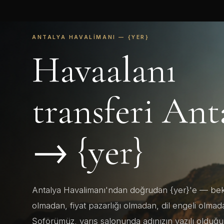
ANTALYA HAVALIMANI — {YER}
Havaalanı
transferi Ant
→ {yer}
Antalya Havalimanı'ndan doğrudan {yer}'e — bek
olmadan, fiyat pazarlığı olmadan, dil engeli olmad
Şoförümüz, varış salonunda adınızın yazılı olduğu 