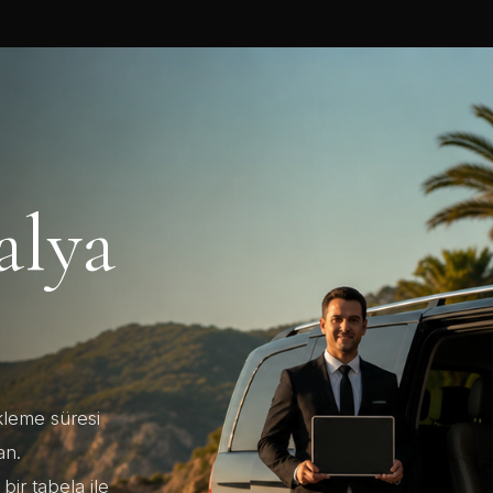
alya
leme süresi
an.
bir tabela ile