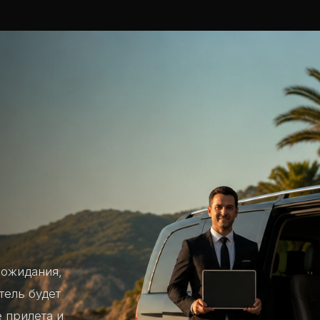
 ожидания,
тель будет
 прилета и