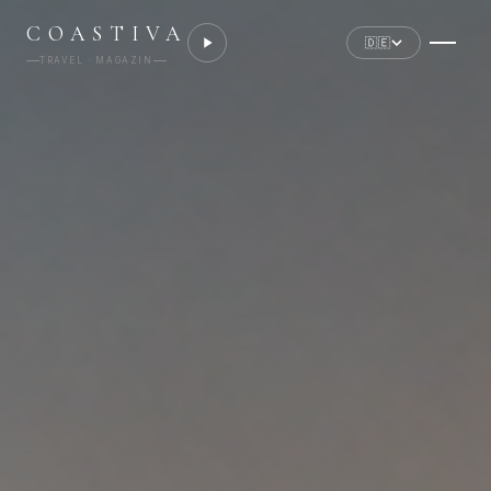
COASTIVA
🇩🇪
TRAVEL · MAGAZIN