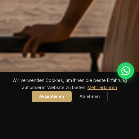
Wir verwenden Cookies, um Ihnen die beste Erfahrung
auf unserer Website zu bieten.
Mehr erfahren
COASTIVA TIPPSPIELE
Bundesliga 2026/27 startet in 21 Tagen · WM 2026 läuft
Akzeptieren
Ablehnen
JETZT MITTIPPEN