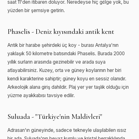
saat 11'den itibaren doluyor. Neredeyse hiç gölge yok, bu
yüzden bir şemsiye getirin.
Phaselis - Deniz kıyısındaki antik kent
Antik bir harabe şehirdeki üç koy - burası Antalya'nın
yaklaşık 50 kilometre batısındaki Phaselis. Burada 2000
yıllık surların arasında gezinebilir ve arada suya
atlayabilirsiniz. Kuzey, orta ve güney koylarının her biri
kendi karakterine sahiptir; güney koyu en sessiz olanıdır.
Arkeolojik alana giriş dahildir. Plaj yer yer taşlık olduğu için
yüzme ayakkabısı tavsiye edilir.
Suluada - "Türkiye'nin Maldivleri"
Adrasan'ın güneyinde, sadece tekneyle ulaşılabilen ıssız
bir ada. Suluada'nın beyaz kumlu ve kristal berraklığında