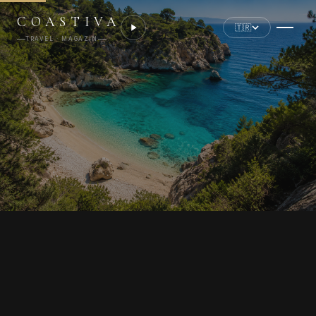
COASTIVA
🇹🇷
TRAVEL · MAGAZIN