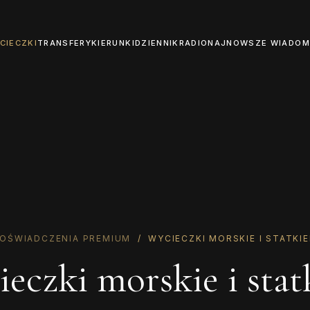
CIECZKI
TRANSFERY
KIERUNKI
DZIENNIK
RADIO
NAJNOWSZE WIADOM
OŚWIADCZENIA PREMIUM
/ WYCIECZKI MORSKIE I STATKI
eczki morskie i sta