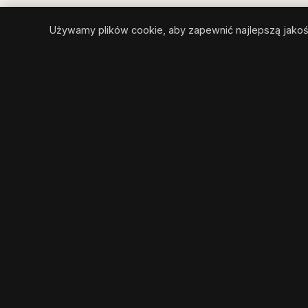
Używamy plików cookie, aby zapewnić najlepszą jakość
COASTIVA
TRAVEL
Najwyższej jakości przewodnik
turystyczny po Riwierze Tureckiej
book
coastiva.travel
(at)