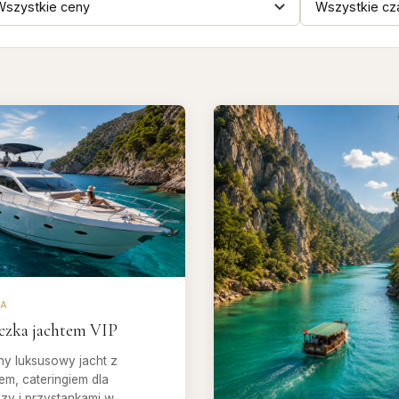
YA
czka jachtem VIP
ny luksusowy jacht z
em, cateringiem dla
zy i przystankami w