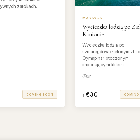
zywnych zatokach.
MANAVGAT
Wycieczka łodzią po Zi
Kanionie
Wycieczka łodzią po
szmaragdowozielonym zbior
Oymapinar otoczonym
imponującymi klifami.
6h
€30
COMING SOON
COMING
z