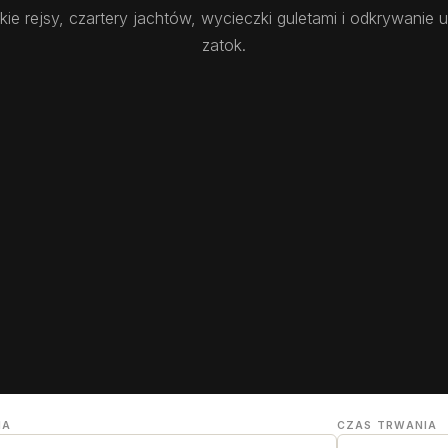
kie rejsy, czartery jachtów, wycieczki guletami i odkrywanie 
zatok.
NA
CZAS TRWANIA