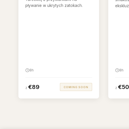
pływanie w ukrytych zatokach.
eksklu
8h
8h
€89
€50
COMING SOON
z
z