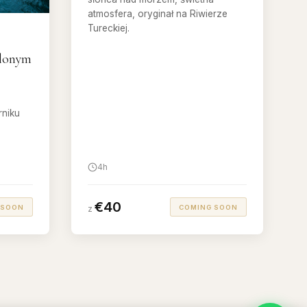
atmosfera, oryginał na Riwierze
Tureckiej.
elonym
niku
4h
€40
 SOON
COMING SOON
z