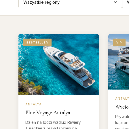
BESTSELLER
VIP
ANTAL
ANTALYA
Wycie
Blue Voyage Antalya
Prywat
Dzień na łodzi wzdłuż Riwiery
kapitan
Tureckiej z przystankami na
smakos