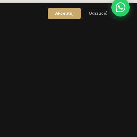
Akceptuj
Odrzucić
FIRMA
O nas
Kontakt
Kwestie prawne
Ochrona danych
Warunki użytkowania