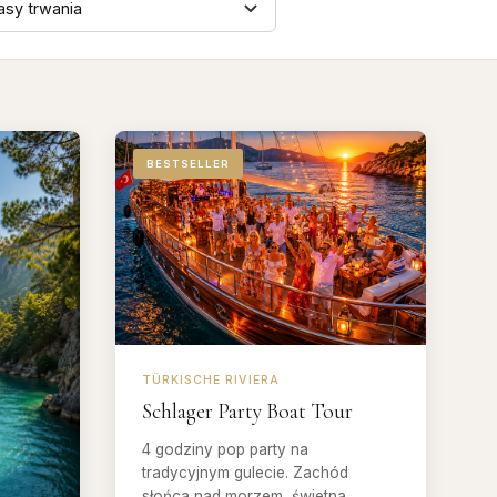
BESTSELLER
TÜRKISCHE RIVIERA
Schlager Party Boat Tour
4 godziny pop party na
tradycyjnym gulecie. Zachód
słońca nad morzem, świetna