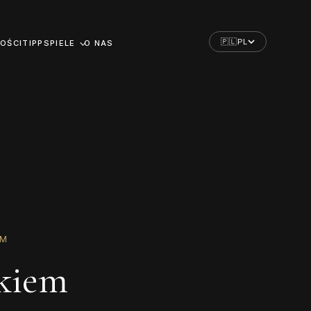
🇵🇱
PL
OŚCI
TIPPSPIELE
O NAS
EM
tkiem