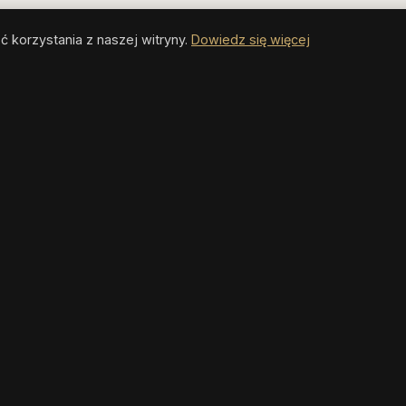
 korzystania z naszej witryny.
Dowiedz się więcej
MIEJSCA DOCELOWE
ATRAKCJE
Antalya
Atrakcje
Side
Plaże
Alanya
Przyroda
Manavgat
Aktywności
Kemer
Hotele
Belek