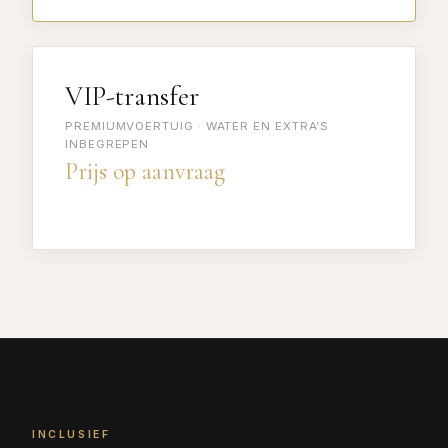
VIP-transfer
PREMIUMVOERTUIG · WATER EN EXTRA’S
INBEGREPEN
Prijs op aanvraag
INCLUSIEF