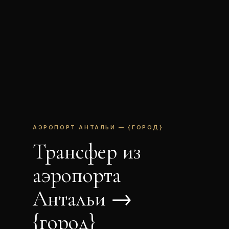
АЭРОПОРТ АНТАЛЬИ — {ГОРОД}
Трансфер из
аэропорта
Антальи →
{город}