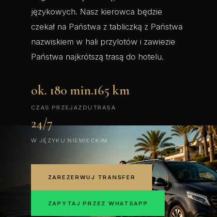
językowych. Nasz kierowca będzie
czekał na Państwa z tabliczką z Państwa
nazwiskiem w hali przylotów i zawiezie
Państwa najkrótszą trasą do hotelu.
ok. 180 min.
165 km
CZAS PRZEJAZDU
TRASA
24/7
W JĘZYKU NIEMIECKIM
ZAREZERWUJ TRANSFER
ZAPYTAJ PRZEZ WHATSAPP