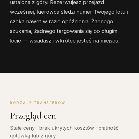
ustalona z góry. Rezerwujesz przejazd
wcześniej, kierowca śledzi numer Twojego lotu i
czeka nawet w razie opóźnienia. Żadnego
szukania, żadnego targowania się po długim
locie — wsiadasz i wkrótce jesteś na miejscu.
RODZAJE TRANSFERÓW
Przegląd cen
Stałe ceny · brak ukrytych kosztów · płatność
gotówką lub z góry