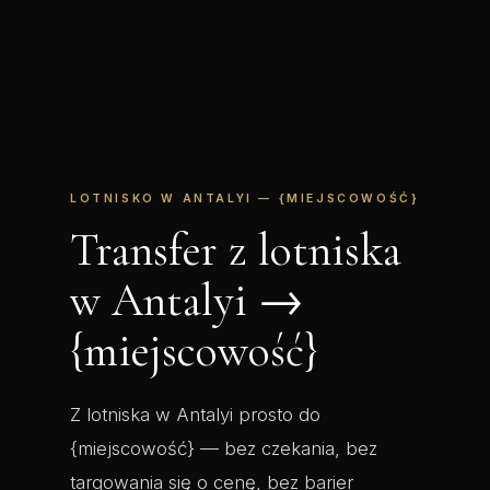
LOTNISKO W ANTALYI — {MIEJSCOWOŚĆ}
Transfer z lotniska
w Antalyi →
{miejscowość}
Z lotniska w Antalyi prosto do
{miejscowość} — bez czekania, bez
targowania się o cenę, bez barier