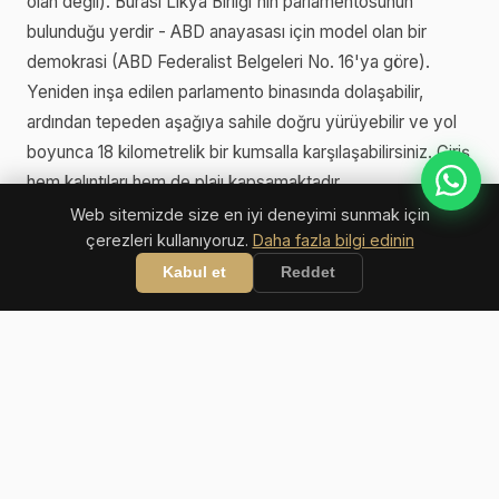
olan değil). Burası Likya Birliği'nin parlamentosunun
bulunduğu yerdir - ABD anayasası için model olan bir
demokrasi (ABD Federalist Belgeleri No. 16'ya göre).
Yeniden inşa edilen parlamento binasında dolaşabilir,
ardından tepeden aşağıya sahile doğru yürüyebilir ve yol
boyunca 18 kilometrelik bir kumsalla karşılaşabilirsiniz. Giriş
hem kalıntıları hem de plajı kapsamaktadır.
Web sitemizde size en iyi deneyimi sunmak için
çerezleri kullanıyoruz.
Daha fazla bilgi edinin
Kabul et
Reddet
Türk Rivierası, Akdeniz'deki en yoğun arkeolojik
alanlardan biridir. Bölgeyi sadece bir plaj
destinasyonu olarak ele alırsanız, hikayenin
yarısını kaçırırsınız. Her durağınız için en az bir
antik alan planlayın - Akdeniz'de yüzmenin ve
Roma tiyatrolarında yürümenin birleşimi,
Türkiye kıyılarını bu kadar özel kılan şeydir.